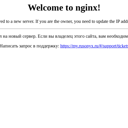
Welcome to nginx!
d to a new server. If you are the owner, you need to update the IP ad
ал на новый сервер. Если вы владелец этого сайта, вам необходимо
Написать запрос в поддержку:
https://my.rusonyx.ru/#/support/ticket