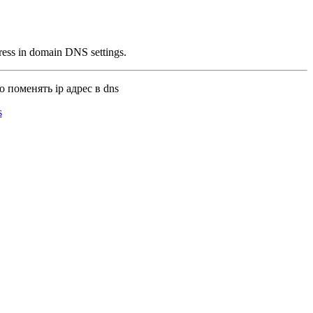
dress in domain DNS settings.
 поменять ip адрес в dns
s