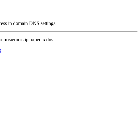
dress in domain DNS settings.
 поменять ip адрес в dns
s