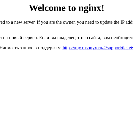
Welcome to nginx!
d to a new server. If you are the owner, you need to update the IP ad
ал на новый сервер. Если вы владелец этого сайта, вам необходимо
Написать запрос в поддержку:
https://my.rusonyx.ru/#/support/ticket